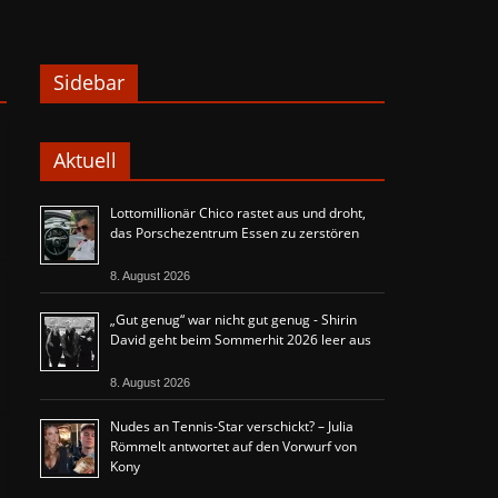
Sidebar
Aktuell
Lottomillionär Chico rastet aus und droht,
das Porschezentrum Essen zu zerstören
8. August 2026
„Gut genug“ war nicht gut genug - Shirin
David geht beim Sommerhit 2026 leer aus
8. August 2026
Nudes an Tennis-Star verschickt? – Julia
Römmelt antwortet auf den Vorwurf von
Kony