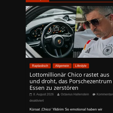
Raptastisch
Allgemein
Lifestyle
Lottomillionär Chico rastet aus
und droht, das Porschezentrum
Essen zu zerstören
8. August 2026
Octavius Hallenstein
Kommentar
deaktiviert
Kürsat ‚Chico‘ Yildirim So emotional haben wir