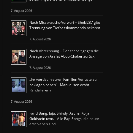
7. August 2026
Nach Missbrauchs-Vorwurf – Shoki287 gibt
Trennung von Tiefbasskommando bekannt
7. August 2026
Nach Abrechnung – Fler stichelt gegen die
Ansage von Arafat Abou-Chaker zurück
7. August 2026
„Ihr werdet in euren Familien Verluste zu
beklagen haben“ - Manuellsen droht
Randalierern
7. August 2026
Farid Bang, Juju, Shindy, Asche, Kolja
Goldstein uvm. - Alle Rap-Songs, die heute
erschienen sind