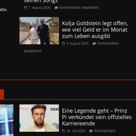
seinen Songs
Kommentare deaktiviert
7. August 2026
afür,
Kolja Goldstein legt offen,
wie viel Geld er im Monat
zum Leben ausgibt
Kommentare
6. August 2026
deaktiviert
n
Eine Legende geht – Prinz
Pi verkündet sein offizielles
Karriereende
Kommentare
26. Juli 2026