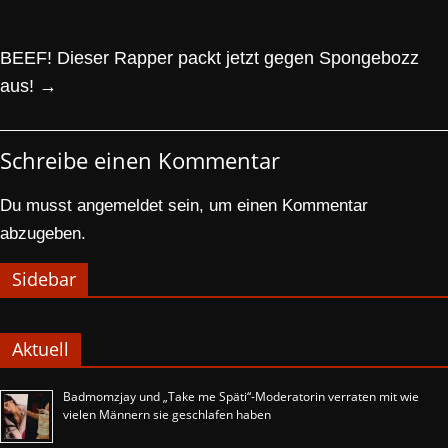
BEEF! Dieser Rapper packt jetzt gegen Spongebozz
aus!
→
Schreibe einen Kommentar
Du musst
angemeldet
sein, um einen Kommentar
abzugeben.
Sidebar
Aktuell
Badmomzjay und „Take me Späti“-Moderatorin verraten mit wie
vielen Männern sie geschlafen haben