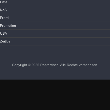
Liste
NoA
Promi
Promotion
USA
Zeitlos
Copyright © 2025
Raptastisch
. Alle Rechte vorbehalten.