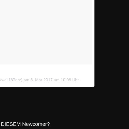
axwell187erz) am
3. Mär 2017 um 10:08 Uhr
und DIESEM Newcomer?