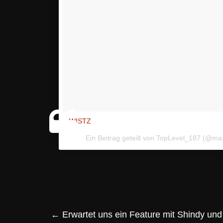
TWISTZ
Ein Beitrag geteilt von TopLevel_187 (@m
←
Erwartet uns ein Feature mit Shindy 