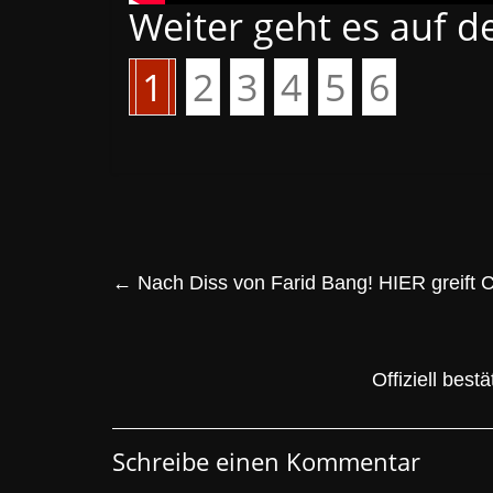
Weiter geht es auf d
1
2
3
4
5
6
←
Nach Diss von Farid Bang! HIER greift 
Offiziell bes
Schreibe einen Kommentar