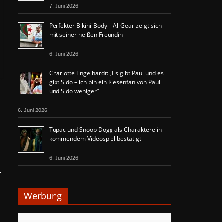
7. Juni 2026
Perfekter Bikini-Body – Al-Gear zeigt sich
mit seiner heißen Freundin
6. Juni 2026
Charlotte Engelhardt: „Es gibt Paul und es
gibt Sido – ich bin ein Riesenfan von Paul
und Sido weniger“
6. Juni 2026
Tupac und Snoop Dogg als Charaktere in
kommendem Videospiel bestätigt
6. Juni 2026
→
Werbung