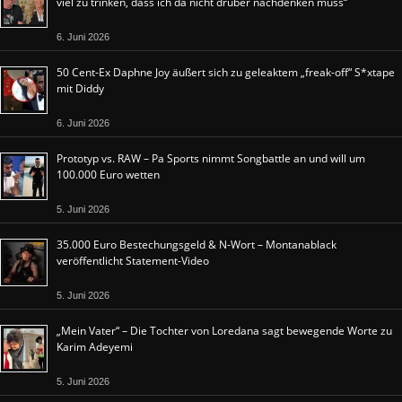
viel zu trinken, dass ich da nicht drüber nachdenken muss“
6. Juni 2026
50 Cent-Ex Daphne Joy äußert sich zu geleaktem „freak-off“ S*xtape
mit Diddy
6. Juni 2026
Prototyp vs. RAW – Pa Sports nimmt Songbattle an und will um
100.000 Euro wetten
5. Juni 2026
35.000 Euro Bestechungsgeld & N-Wort – Montanablack
veröffentlicht Statement-Video
5. Juni 2026
„Mein Vater“ – Die Tochter von Loredana sagt bewegende Worte zu
Karim Adeyemi
5. Juni 2026