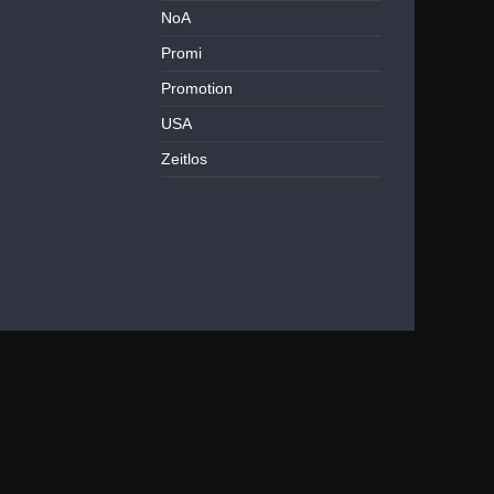
NoA
Promi
Promotion
USA
Zeitlos