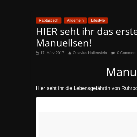
Raptastisch
Allgemein
Lifestyle
HIER seht ihr das erst
Manuellsen!
17. März 2017
Octavius Hallenstein
0 Comment
Manue
Hier seht ihr die Lebensgefährtin von Ruhr