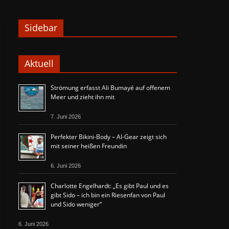
Sidebar
Aktuell
Strömung erfasst Ali Bumayé auf offenem
Meer und zieht ihn mit
7. Juni 2026
Perfekter Bikini-Body – Al-Gear zeigt sich
mit seiner heißen Freundin
6. Juni 2026
Charlotte Engelhardt: „Es gibt Paul und es
gibt Sido – ich bin ein Riesenfan von Paul
und Sido weniger“
6. Juni 2026