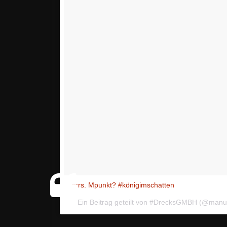
? mrs. Mpunkt? #königimschatten
Ein Beitrag geteilt von #DrecksGMBH (@manue