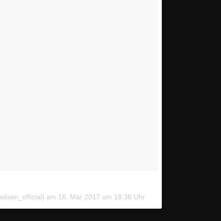
llsen_official) am
16. Mär 2017 um 18:36 Uhr