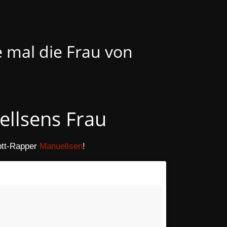
e mal die Frau von
llsens Frau
pott-Rapper
Manuellsen
!