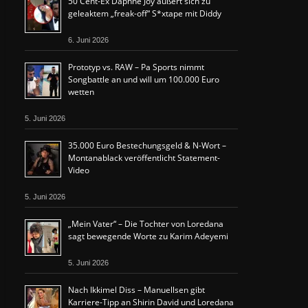
50 Cent-Ex Daphne Joy äußert sich zu
geleaktem „freak-off“ S*xtape mit Diddy
6. Juni 2026
Prototyp vs. RAW – Pa Sports nimmt
Songbattle an und will um 100.000 Euro
wetten
5. Juni 2026
35.000 Euro Bestechungsgeld & N-Wort –
Montanablack veröffentlicht Statement-
Video
5. Juni 2026
„Mein Vater“ – Die Tochter von Loredana
sagt bewegende Worte zu Karim Adeyemi
5. Juni 2026
Nach Ikkimel Diss – Manuellsen gibt
Karriere-Tipp an Shirin David und Loredana