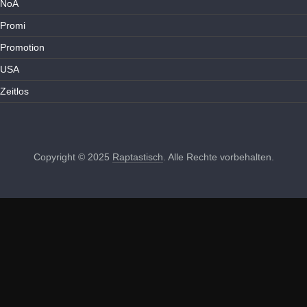
NoA
Promi
Promotion
USA
Zeitlos
Copyright © 2025
Raptastisch
. Alle Rechte vorbehalten.