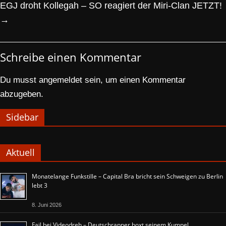
EGJ droht Kollegah – SO reagiert der Miri-Clan JETZT!
→
Schreibe einen Kommentar
Du musst
angemeldet
sein, um einen Kommentar
abzugeben.
Sidebar
Aktuell
Monatelange Funkstille – Capital Bra bricht sein Schweigen zu Berlin
lebt 3
8. Juni 2026
Fail bei Videodreh – Deutschrapper boxt seinem Kumpel