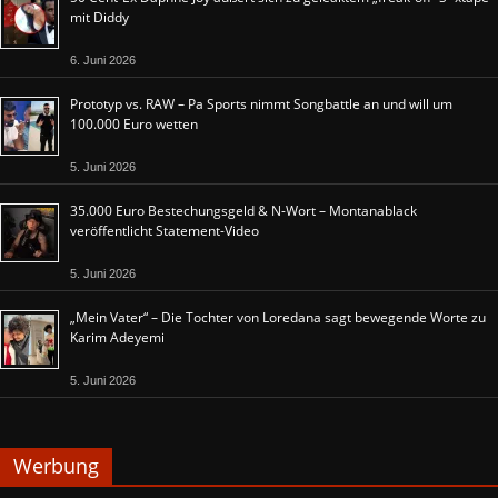
mit Diddy
6. Juni 2026
Prototyp vs. RAW – Pa Sports nimmt Songbattle an und will um
100.000 Euro wetten
5. Juni 2026
35.000 Euro Bestechungsgeld & N-Wort – Montanablack
veröffentlicht Statement-Video
5. Juni 2026
„Mein Vater“ – Die Tochter von Loredana sagt bewegende Worte zu
Karim Adeyemi
5. Juni 2026
Werbung