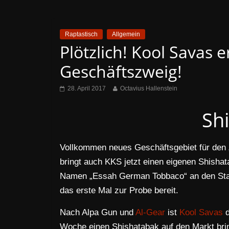
Raptastisch
Allgemein
Plötzlich! Kool Savas 
Geschäftszweig!
28. April 2017
Octavius Hallenstein
Sh
Vollkommen neues Geschäftsgebiet für den 
bringt auch KKS jetzt einen eigenen Shisha
Namen „Essah German Tobbaco“ an den Star
das erste Mal zur Probe bereit.
Nach Alpa Gun und
Al-Gear
ist
Kool Savas
d
Woche einen Shishatabak auf den Markt brin