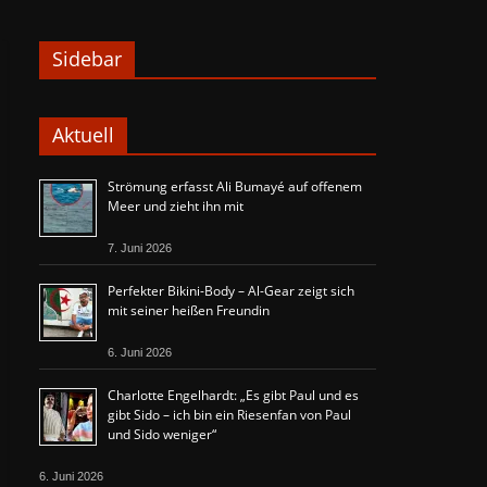
Sidebar
Aktuell
Strömung erfasst Ali Bumayé auf offenem
Meer und zieht ihn mit
7. Juni 2026
Perfekter Bikini-Body – Al-Gear zeigt sich
mit seiner heißen Freundin
6. Juni 2026
Charlotte Engelhardt: „Es gibt Paul und es
gibt Sido – ich bin ein Riesenfan von Paul
und Sido weniger“
6. Juni 2026