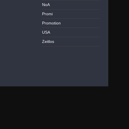
NoA
Promi
Promotion
USA
Zeitlos