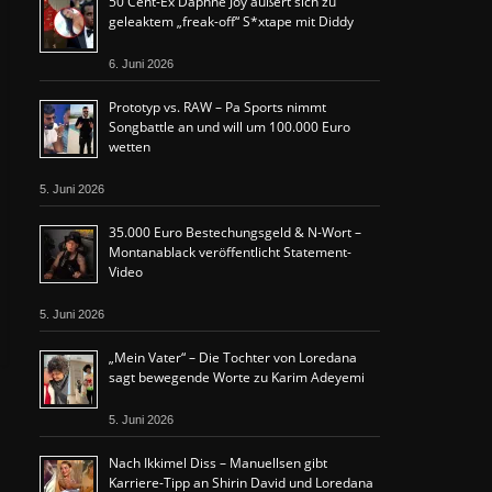
50 Cent-Ex Daphne Joy äußert sich zu
geleaktem „freak-off“ S*xtape mit Diddy
6. Juni 2026
Prototyp vs. RAW – Pa Sports nimmt
Songbattle an und will um 100.000 Euro
wetten
5. Juni 2026
35.000 Euro Bestechungsgeld & N-Wort –
Montanablack veröffentlicht Statement-
Video
5. Juni 2026
„Mein Vater“ – Die Tochter von Loredana
sagt bewegende Worte zu Karim Adeyemi
5. Juni 2026
Nach Ikkimel Diss – Manuellsen gibt
Karriere-Tipp an Shirin David und Loredana