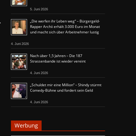
5. Juni 2026
„Die werfen ihr Leben weg“ – Bürgergeld-
→
Rapper Archii erhält 3.000 Euro im Monat
und macht sich über Arbeitnehmer lustig
4. Juni 2026
Nach über 1,5 Jahren – Die 187
Strassenbande ist wieder vereint
4. Juni 2026
„Schuldet mir eine Million“ – Shindy stürmt
Comedy-Bühne und fordert sein Geld
4. Juni 2026
Werbung