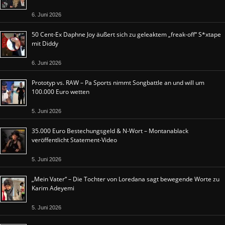
6. Juni 2026
50 Cent-Ex Daphne Joy äußert sich zu geleaktem „freak-off“ S*xtape
mit Diddy
6. Juni 2026
Prototyp vs. RAW – Pa Sports nimmt Songbattle an und will um
100.000 Euro wetten
5. Juni 2026
35.000 Euro Bestechungsgeld & N-Wort – Montanablack
veröffentlicht Statement-Video
5. Juni 2026
„Mein Vater“ – Die Tochter von Loredana sagt bewegende Worte zu
Karim Adeyemi
5. Juni 2026