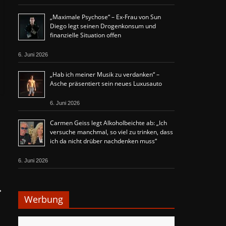
„Maximale Psychose“ – Ex-Frau von Sun
Diego legt seinen Drogenkonsum und
finanzielle Situation offen
6. Juni 2026
„Hab ich meiner Musik zu verdanken“ –
Asche präsentiert sein neues Luxusauto
6. Juni 2026
Carmen Geiss legt Alkoholbeichte ab: „Ich
versuche manchmal, so viel zu trinken, dass
ich da nicht drüber nachdenken muss“
6. Juni 2026
→
Werbung