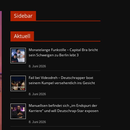
Sidebar
Aktuell
Monatelange Funkstille – Capital Bra bricht
sein Schweigen zu Berlin lebt 3
8. Juni 2026
Fail bei Videodreh – Deutschrapper boxt
seinem Kumpel versehentlich ins Gesicht
8. Juni 2026
Manuellsen befindet sich „im Endspurt der
Karriere“ und will Deutschrap-Star exposen
8. Juni 2026