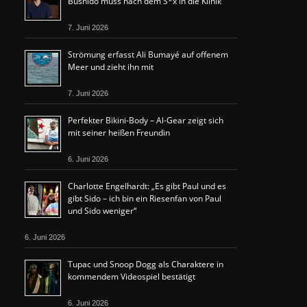
Bushido muss nach dem S*x in die Klinik
7. Juni 2026
Strömung erfasst Ali Bumayé auf offenem
Meer und zieht ihn mit
7. Juni 2026
Perfekter Bikini-Body – Al-Gear zeigt sich
mit seiner heißen Freundin
6. Juni 2026
Charlotte Engelhardt: „Es gibt Paul und es
gibt Sido – ich bin ein Riesenfan von Paul
und Sido weniger“
6. Juni 2026
Tupac und Snoop Dogg als Charaktere in
kommendem Videospiel bestätigt
6. Juni 2026