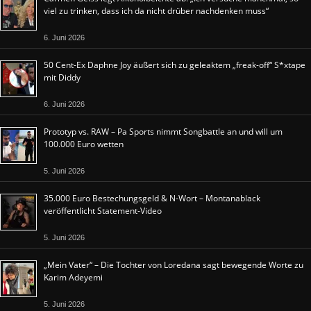
viel zu trinken, dass ich da nicht drüber nachdenken muss“
6. Juni 2026
50 Cent-Ex Daphne Joy äußert sich zu geleaktem „freak-off“ S*xtape
mit Diddy
6. Juni 2026
Prototyp vs. RAW – Pa Sports nimmt Songbattle an und will um
100.000 Euro wetten
5. Juni 2026
35.000 Euro Bestechungsgeld & N-Wort – Montanablack
veröffentlicht Statement-Video
5. Juni 2026
„Mein Vater“ – Die Tochter von Loredana sagt bewegende Worte zu
Karim Adeyemi
5. Juni 2026