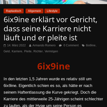
Raptastisch
Allgemein
Lifestyle
6ix9ine erklärt vor Gericht,
dass seine Karriere nicht
läuft und er pleite ist
,
14. März 2022
Armando Romero
0 Comment
6ix9ine
,
,
,
,
Geld
Karriere
Pleite
Richter
Vermögen
6ix9ine
In den letzten 1,5 Jahren wurde es relativ still um
6ix9ine. Eigentlich schien es so, als hätte er nach
seinem Haftentlassung die Kurve gekriegt. Doch die
Karriere des mittlerweile 25-Jährigen scheint schlechter
zu laufen, als der Hype um seine Person es