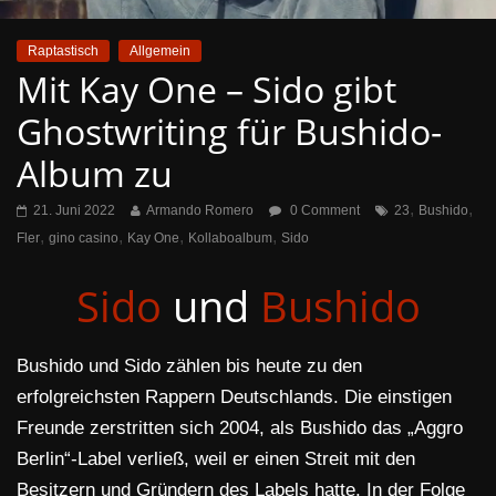
Raptastisch
Allgemein
Mit Kay One – Sido gibt
Ghostwriting für Bushido-
Album zu
,
,
21. Juni 2022
Armando Romero
0 Comment
23
Bushido
,
,
,
,
Fler
gino casino
Kay One
Kollaboalbum
Sido
Sido
und
Bushido
Bushido und Sido zählen bis heute zu den
erfolgreichsten Rappern Deutschlands. Die einstigen
Freunde zerstritten sich 2004, als Bushido das „Aggro
Berlin“-Label verließ, weil er einen Streit mit den
Besitzern und Gründern des Labels hatte. In der Folge