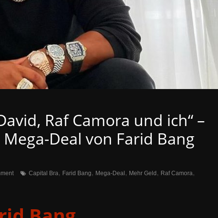
David, Raf Camora und ich“ –
r Mega-Deal von Farid Bang
,
,
,
,
,
ment
Capital Bra
Farid Bang
Mega-Deal
Mehr Geld
Raf Camora
rid Bang