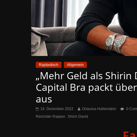
Raptastisch
Allgemein
„Mehr Geld als Shirin 
Capital Bra packt übe
aus
16. Dezember 2022
Octavius Hallenstein
0 Com
,
Reichster Rapper
Shirin David
Fa