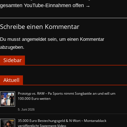
gesamten YouTube-Einnahmen offen
→
Schreibe einen Kommentar
Du musst
angemeldet
sein, um einen Kommentar
abzugeben.
Sidebar
Aktuell
Prototyp vs. RAW – Pa Sports nimmt Songbattle an und will um
100.000 Euro wetten
5. Juni 2026
35.000 Euro Bestechungsgeld & N-Wort – Montanablack
veröffentlicht Statement-Video