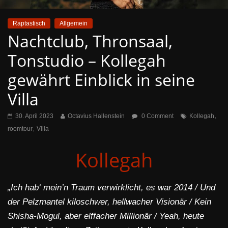
Raptastisch
Allgemein
Nachtclub, Thronsaal,
Tonstudio – Kollegah
gewährt Einblick in seine
Villa
,
30. April 2023
Octavius Hallenstein
0 Comment
Kollegah
,
roomtour
Villa
Kollegah
„Ich hab‘ mein’n Traum verwirklicht, es war 2014 / Und
der Pelzmantel kiloschwer, hellwacher Visionär / Kein
Shisha-Mogul, aber elffacher Millionär /
Yeah, heute