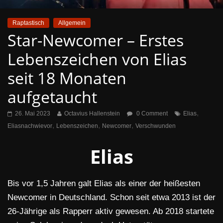
Raptastisch
Allgemein
Star-Newcomer – Erstes
Lebenszeichen von Elias
seit 18 Monaten
aufgetaucht
,
26. Mai 2023
Octavius Hallenstein
0 Comment
Elias
,
,
,
Eliasnachwievor
Lebenszeichen
Newcomer
Verschwunden
Elias
Bis vor 1,5 Jahren galt Elias als einer der heißesten
Newcomer in Deutschland. Schon seit etwa 2013 ist der
26-Jährige als Rapperr aktiv gewesen. Ab 2018 startete