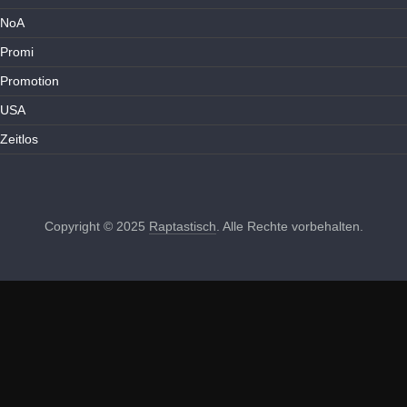
NoA
Promi
Promotion
USA
Zeitlos
Copyright © 2025
Raptastisch
. Alle Rechte vorbehalten.