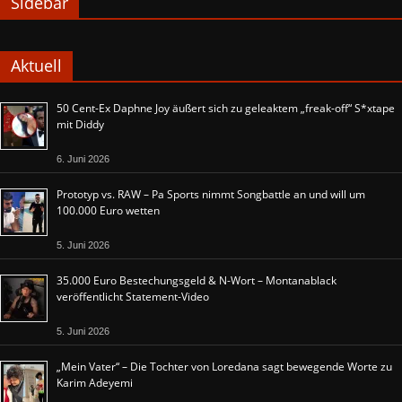
Sidebar
Aktuell
50 Cent-Ex Daphne Joy äußert sich zu geleaktem „freak-off“ S*xtape
mit Diddy
6. Juni 2026
Prototyp vs. RAW – Pa Sports nimmt Songbattle an und will um
100.000 Euro wetten
5. Juni 2026
35.000 Euro Bestechungsgeld & N-Wort – Montanablack
veröffentlicht Statement-Video
5. Juni 2026
„Mein Vater“ – Die Tochter von Loredana sagt bewegende Worte zu
Karim Adeyemi