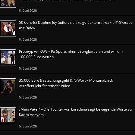
6. Juni 2026
50 Cent-Ex Daphne Joy äußert sich zu geleaktem „freak-off“ S*xtape
mit Diddy
6. Juni 2026
Prototyp vs. RAW – Pa Sports nimmt Songbattle an und will um
100.000 Euro wetten
5. Juni 2026
35.000 Euro Bestechungsgeld & N-Wort – Montanablack
veröffentlicht Statement-Video
5. Juni 2026
„Mein Vater“ – Die Tochter von Loredana sagt bewegende Worte zu
Karim Adeyemi
5. Juni 2026