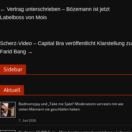
←
Vertrag unterschrieben – Bözemann ist jetzt
Labelboss von Mois
Scherz-Video – Capital Bra veröffentlicht Klarstellung zu
Farid Bang
→
Sidebar
Aktuell
Badmomzjay und „Take me Späti“-Moderatorin verraten mit wie
vielen Männern sie geschlafen haben
7. Juni 2026