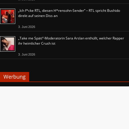
„Ich f*cke RTL, diesen H*rensohn-Sender“ – RTL spricht Bushido
direkt auf seinen Diss an
3. Juni 2026
„Take me Späti“-Moderatorin Sara Arslan enthüllt, welcher Rapper
ihr heimlicher Crush ist
3. Juni 2026
Werbung