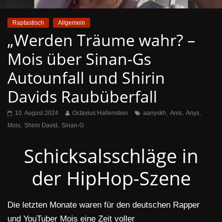
Raptastisch
Allgemein
„Werden Träume wahr? –
Mois über Sinan-Gs
Autounfall und Shirin
Davids Raubüberfall
,
,
,
10. August 2024
Octavius Hallenstein
aanyskh
Anis
Anys
,
,
Mois
Shirin David
Sinan-G
Schicksalsschläge in
der HipHop-Szene
Die letzten Monate waren für den deutschen Rapper
und YouTuber Mois eine Zeit voller