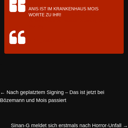
ANIS IST IM KRANKENHAUS MOIS
WORTE ZU IHR!
#mois
#zois
#anis
#krankenhaus
#schwester
#meinung
#viral
#fyp
#fy
♬ Originalton – Rap_Clipzs
←
Nach geplatztem Signing – Das ist jetzt bei
Bözemann und Mois passiert
Sinan-G meldet sich erstmals nach Horror-Unfall
→