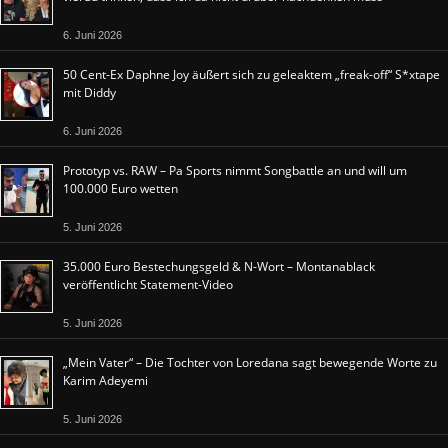
6. Juni 2026
50 Cent-Ex Daphne Joy äußert sich zu geleaktem „freak-off“ S*xtape
mit Diddy
6. Juni 2026
Prototyp vs. RAW – Pa Sports nimmt Songbattle an und will um
100.000 Euro wetten
5. Juni 2026
35.000 Euro Bestechungsgeld & N-Wort – Montanablack
veröffentlicht Statement-Video
5. Juni 2026
„Mein Vater“ – Die Tochter von Loredana sagt bewegende Worte zu
Karim Adeyemi
5. Juni 2026