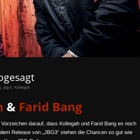
abgesagt
,
,
g
jbg 4
Kollegah
h
&
Farid Bang
e Vorzeichen darauf, dass Kollegah und Farid Bang es noch
 dem Release von „JBG3“ stehen die Chancen so gut wie