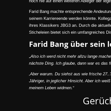
noch nie auf einen weiteren Ableger der le
Farid Bang machte entsprechende Andeutung
seinem Karriereende werden könnte. Kollega
ihres Klassikers JBG3 an. Durch die aktue
Sticheleien bietet sich ein umfangreiches D
Farid Bang über sein l
„
Also ich werd nicht mehr allzu lange mach
nächste Ding. Ich glaube, dann war es das f
‚Aber warum. Du siehst aus wie frische 27..?
Jähriger, in jeglicher Hinsicht.
Aber ich weiß
meinem Leben widmen.“
Gerüc