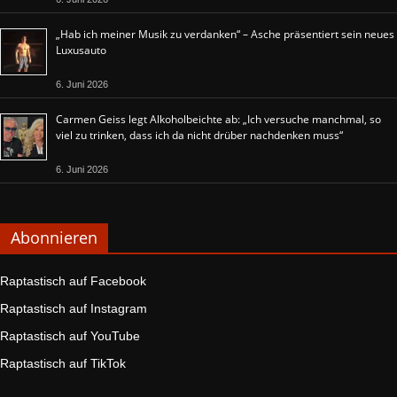
„Hab ich meiner Musik zu verdanken“ – Asche präsentiert sein neues
Luxusauto
6. Juni 2026
Carmen Geiss legt Alkoholbeichte ab: „Ich versuche manchmal, so
viel zu trinken, dass ich da nicht drüber nachdenken muss“
6. Juni 2026
Abonnieren
Raptastisch auf Facebook
Raptastisch auf Instagram
Raptastisch auf YouTube
Raptastisch auf TikTok