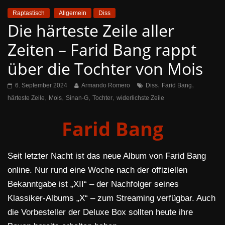
Raptastisch
Allgemein
Diss
Die härteste Zeile aller
Zeiten – Farid Bang rappt
über die Tochter von Mois
,
,
6. September 2024
Armando Romero
Diss
Farid Bang
,
,
,
,
härteste Zeile
Mois
Sinan-G
Tochter
widerlichste Zeile
Farid Bang
Seit letzter Nacht ist das neue Album von Farid Bang
online. Nur rund eine Woche nach der offiziellen
Bekanntgabe ist „XII“ – der Nachfolger seines
Klassiker-Albums „X“ – zum Streaming verfügbar. Auch
die Vorbesteller der Deluxe Box sollten heute ihre