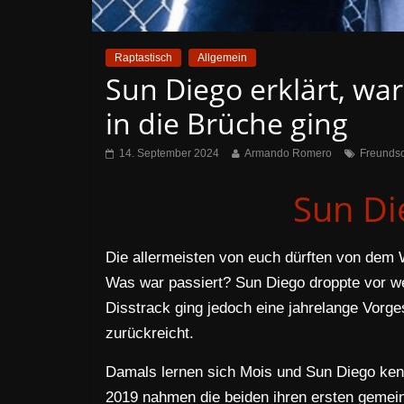
Raptastisch
Allgemein
Sun Diego erklärt, wa
in die Brüche ging
14. September 2024
Armando Romero
Freundsc
Sun Di
Die allermeisten von euch dürften von de
Was war passiert? Sun Diego droppte vor 
Disstrack ging jedoch eine jahrelange Vorg
zurückreicht.
Damals lernen sich Mois und Sun Diego ke
2019 nahmen die beiden ihren ersten gemei