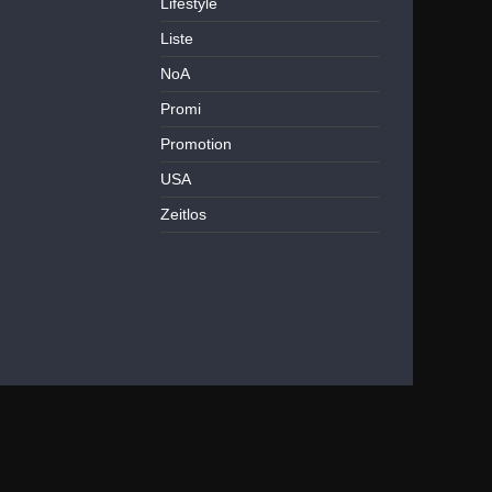
Lifestyle
Liste
NoA
Promi
Promotion
USA
Zeitlos