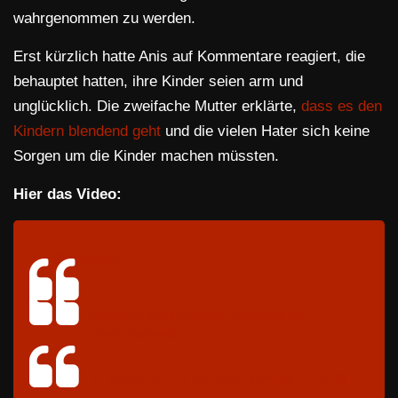
wahrgenommen zu werden.
Erst kürzlich hatte Anis auf Kommentare reagiert, die
behauptet hatten, ihre Kinder seien arm und
unglücklich. Die zweifache Mutter erklärte,
dass es den
Kindern blendend geht
und die vielen Hater sich keine
Sorgen um die Kinder machen müssten.
Hier das Video:
@aanyskh
#makeup
#gettingready
#mydaughter
#mamilovesyou❤️
♬ BIRDS OF A FEATHER sped up – Lilly 🎀