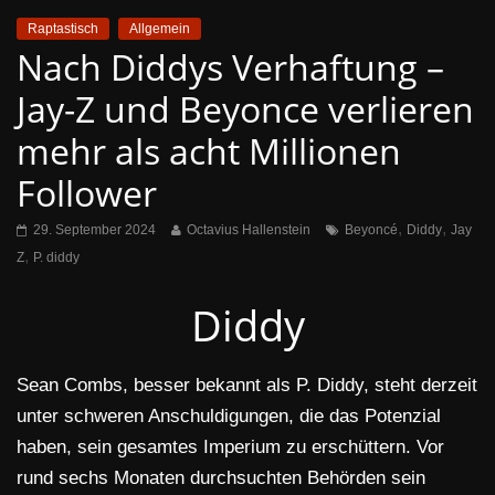
Raptastisch
Allgemein
Nach Diddys Verhaftung –
Jay-Z und Beyonce verlieren
mehr als acht Millionen
Follower
,
,
29. September 2024
Octavius Hallenstein
Beyoncé
Diddy
Jay
,
Z
P. diddy
Diddy
Sean Combs, besser bekannt als P. Diddy, steht derzeit
unter schweren Anschuldigungen, die das Potenzial
haben, sein gesamtes Imperium zu erschüttern. Vor
rund sechs Monaten durchsuchten Behörden sein