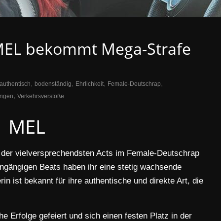
– MEL bekommt Mega-Strafe
,
,
,
,
authentisch
bodenständig
Ehrlichkeit
Female-Deutschrap
,
ungen
Verkehrsverstöße
MEL
er der vielversprechendsten Acts im Female-Deutschrap
eingängigen Beats haben ihr eine stetig wachsende
n ist bekannt für ihre authentische und direkte Art, die
he Erfolge gefeiert und sich einen festen Platz in der