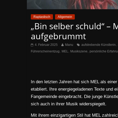
Raptastisch
Allgemein
„Bin selber schuld“ 
aufgebrummt
,
4. Februar 2025
Manu
aufstrebende Künstlerin
,
,
,
Führerscheinentzug
MEL
Musikszene
persönliche Erfahr
In den letzten Jahren hat sich MEL als ein
etabliert. Ihre energiegeladenen Texte und 
Fangemeinde eingebracht. Die junge Künstleri
sich auch in ihrer Musik widerspiegelt.
Mit ihrem einzigartigen Stil hat MEL zahlreic