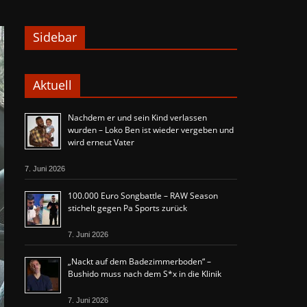
Sidebar
Aktuell
Nachdem er und sein Kind verlassen
wurden – Loko Ben ist wieder vergeben und
wird erneut Vater
7. Juni 2026
100.000 Euro Songbattle – RAW Season
stichelt gegen Pa Sports zurück
7. Juni 2026
„Nackt auf dem Badezimmerboden“ –
Bushido muss nach dem S*x in die Klinik
7. Juni 2026