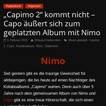
Raptastisch
Allgemein
„Capimo 2“ kommt nicht –
Capo äußert sich zum
geplatzten Album mit Nimo
,
5. Februar 2025
Octavius Hallenstein
Album geplatzt
Capimo
,
,
,
,
2
Capo
Kollaboalbum
Nimo
Statement
Nimo
Seit gestern gibt es die traurige Gewissheit für
alldiejenigen, die bis heute auf einen Nachfolger des
Kollaboalbums „Capimo“ warten. Denn auch über 5
Jahre nach dem gemeinsamen Album von Nimo und
Capo
gibt es eine treue Hörerschaft, die sich einen