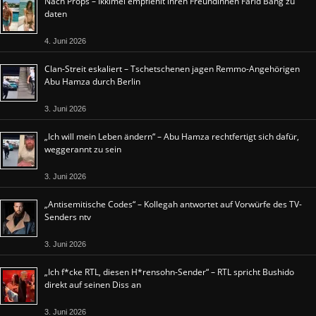
Nach Props – Ikkimel empfiehlt ihren Freundinnen Farid Bang zu
daten
4. Juni 2026
Clan-Streit eskaliert – Tschetschenen jagen Remmo-Angehörigen
Abu Hamza durch Berlin
3. Juni 2026
„Ich will mein Leben ändern“ – Abu Hamza rechtfertigt sich dafür,
weggerannt zu sein
3. Juni 2026
„Antisemitische Codes“ – Kollegah antwortet auf Vorwürfe des TV-
Senders ntv
3. Juni 2026
„Ich f*cke RTL, diesen H*rensohn-Sender“ – RTL spricht Bushido
direkt auf seinen Diss an
3. Juni 2026