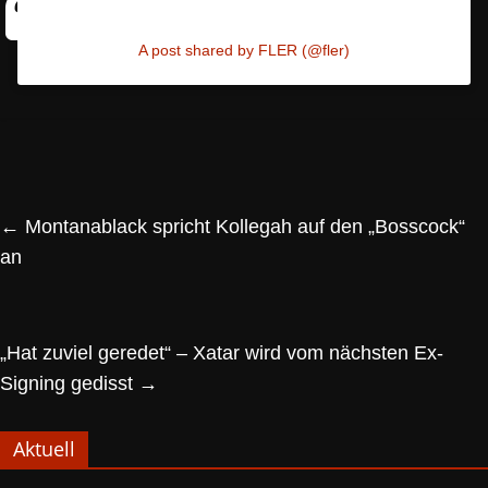
A post shared by FLER (@fler)
←
Montanablack spricht Kollegah auf den „Bosscock“
an
„Hat zuviel geredet“ – Xatar wird vom nächsten Ex-
Signing gedisst
→
Aktuell