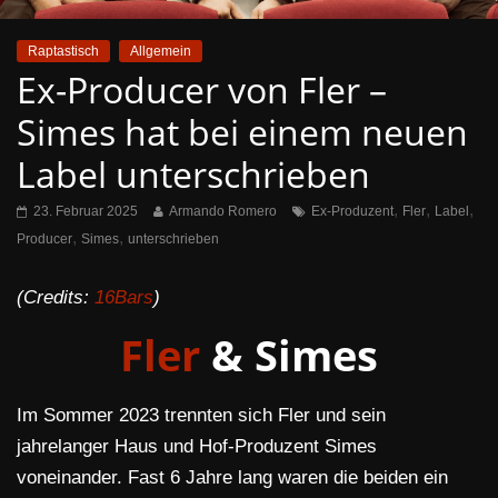
Raptastisch
Allgemein
Ex-Producer von Fler –
Simes hat bei einem neuen
Label unterschrieben
,
,
,
23. Februar 2025
Armando Romero
Ex-Produzent
Fler
Label
,
,
Producer
Simes
unterschrieben
(Credits:
16Bars
)
Fler
& Simes
Im Sommer 2023 trennten sich Fler und sein
jahrelanger Haus und Hof-Produzent Simes
voneinander. Fast 6 Jahre lang waren die beiden ein