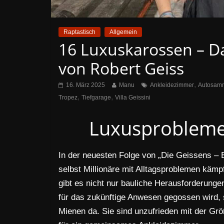
Raptastisch
Allgemein
16 Luxuskarossen – Da
von Robert Geiss
,
16. März 2025
Manu
Ankleidezimmer
Autosam
,
,
Tropez
Tiefgarage
Villa Geissini
Luxusprobleme i
In der neuesten Folge von „Die Geissens – E
selbst Millionäre mit Alltagsproblemen kämpf
gibt es nicht nur bauliche Herausforderunge
für das zukünftige Anwesen gegossen wird, 
Mienen da. Sie sind unzufrieden mit der Gr