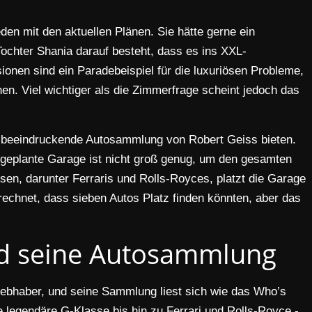
den mit den aktuellen Plänen. Sie hätte gerne ein
chter Shania darauf besteht, dass es ins XXL-
ionen sind ein Paradebeispiel für die luxuriösen Probleme,
hen. Viel wichtiger als die Zimmerfrage scheint jedoch das
die beeindruckende Autosammlung von Robert Geiss bieten.
e geplante Garage ist nicht groß genug, um den gesamten
sen, darunter Ferraris und Rolls-Royces, platzt die Garage
rechnet, dass sieben Autos Platz finden könnten, aber das
nd seine Autosammlung
oliebhaber, und seine Sammlung liest sich wie das Who’s
 legendäre G-Klasse bis hin zu Ferrari und Rolls-Royce -