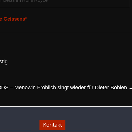
 Geiss im Rolls Royce
ie Geissens“
stig
DS – Menowin Fröhlich singt wieder für Dieter Bohlen
Kontakt