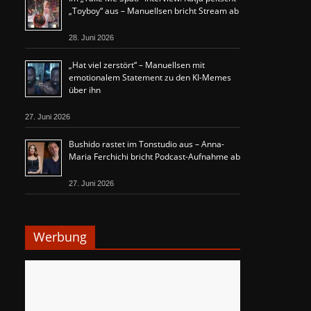
„Toyboy“ aus – Manuellsen bricht Stream ab
28. Juni 2026
„Hat viel zerstört“ – Manuellsen mit
emotionalem Statement zu den KI-Memes
über ihn
27. Juni 2026
Bushido rastet im Tonstudio aus – Anna-
Maria Ferchichi bricht Podcast-Aufnahme ab
27. Juni 2026
Werbung