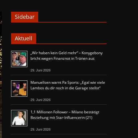
Sidebar
Aktuell
„Wir haben kein Geld mehr“ – Konygebony
bricht wegen Finanznot in Tränen aus
29. Juni 2026
Manuellsen warnt Pa Sports: „Egal wie viele
Lambos du dir noch in die Garage stellst“
29. Juni 2026
1,1 Millionen Follower – Milano bestätigt
Beziehung mit Star-Influencerin (21)
29. Juni 2026