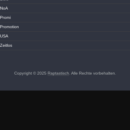
NoA
Promi
Promotion
USA
Zeitlos
Copyright © 2025
Raptastisch
. Alle Rechte vorbehalten.