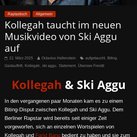
Raptastisch
Allgemein
Kollegah taucht im neuen
Musikvideo von Ski Aggu
auf
,
,
22. März 2025
Octavius Hallenstein
aufgetaucht
Biting
,
,
,
,
Gastauftritt
Kollegah
ski aggu
Statement
Übersee Freistil
Kollegah
& Ski Aggu
In den vergangenen paar Monaten kam es zu einem
Biting-Disput zwischen Kollegah und Ski Aggu. Dem
Berliner Rapstar wird bereits seit einiger Zeit
vorgeworfen, sich an einzelnen Wortspielen von
Kollegah und
Farid Bang
bedient zu haben und sie zum