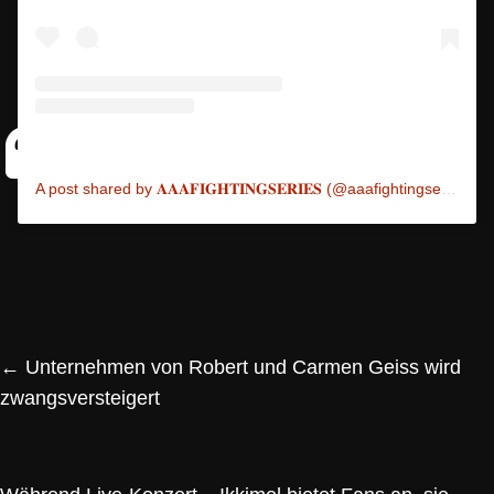
A post shared by 𝐀𝐀𝐀𝐅𝐈𝐆𝐇𝐓𝐈𝐍𝐆𝐒𝐄𝐑𝐈𝐄𝐒 (@aaafightingseries)
←
Unternehmen von Robert und Carmen Geiss wird
zwangsversteigert