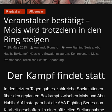
Raptastisch
Allgemein
Veranstalter bestätigt –
Mois wird trotzdem in den
Ring steigen
,
29. März 2025
Armando Romero
AAA Fighting Series
Abu
,
,
,
,
,
,
Habib
Boxkampf
Häusliche Gewalt
Instagram
Kontroversen
Mois
,
,
Promophase
rechtliche Schritte
Spannung
Der Kampf findet statt
In den letzten Tagen gab es zahlreiche Spekulationen
über den geplanten Boxkampf zwischen Mois und Abu
Habib. Auf Instagram hat die AAA Fighting Series nun
Klarheit geschaffen. In einer offiziellen Stellungnahme