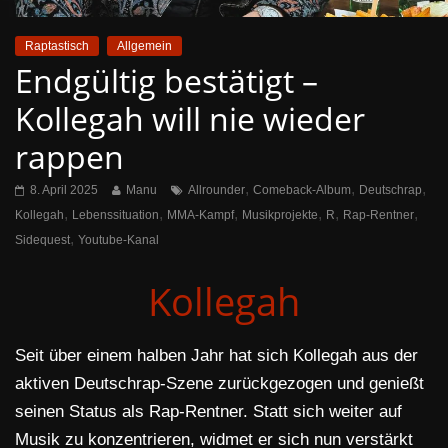
Raptastisch
Allgemein
Endgültig bestätigt –
Kollegah will nie wieder
rappen
,
,
,
8. April 2025
Manu
Allrounder
Comeback-Album
Deutschrap
,
,
,
,
,
,
Kollegah
Lebenssituation
MMA-Kampf
Musikprojekte
R
Rap-Rentner
,
Sidequest
Youtube-Kanal
Kollegah
Seit über einem halben Jahr hat sich Kollegah aus der
aktiven Deutschrap-Szene zurückgezogen und genießt
seinen Status als Rap-Rentner. Statt sich weiter auf
Musik zu konzentrieren, widmet er sich nun verstärkt