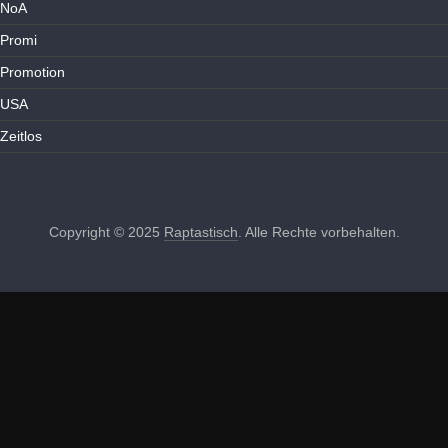
NoA
Promi
Promotion
USA
Zeitlos
Copyright © 2025
Raptastisch
. Alle Rechte vorbehalten.