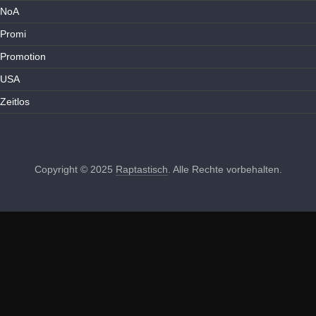
NoA
Promi
Promotion
USA
Zeitlos
Copyright © 2025
Raptastisch
. Alle Rechte vorbehalten.