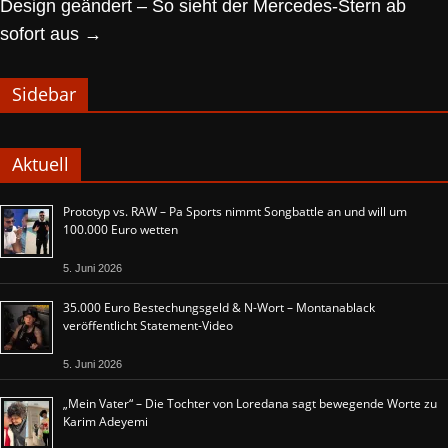
Design geändert – So sieht der Mercedes-Stern ab
sofort aus
→
Sidebar
Aktuell
Prototyp vs. RAW – Pa Sports nimmt Songbattle an und will um
100.000 Euro wetten
5. Juni 2026
35.000 Euro Bestechungsgeld & N-Wort – Montanablack
veröffentlicht Statement-Video
5. Juni 2026
„Mein Vater“ – Die Tochter von Loredana sagt bewegende Worte zu
Karim Adeyemi