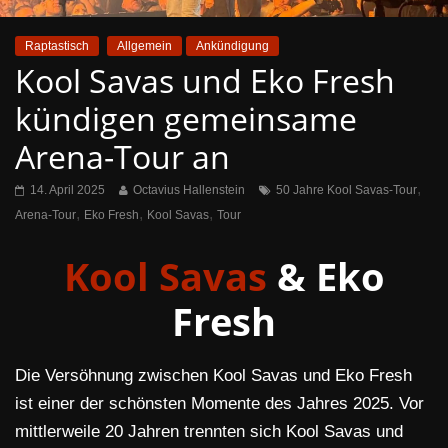
Raptastisch
Allgemein
Ankündigung
Kool Savas und Eko Fresh
kündigen gemeinsame
Arena-Tour an
,
14. April 2025
Octavius Hallenstein
50 Jahre Kool Savas-Tour
,
,
,
Arena-Tour
Eko Fresh
Kool Savas
Tour
Kool Savas
& Eko
Fresh
Die Versöhnung zwischen Kool Savas und Eko Fresh
ist einer der schönsten Momente des Jahres 2025. Vor
mittlerweile 20 Jahren trennten sich Kool Savas und