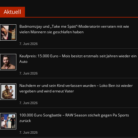
Aktuell
Badmomzjay und „Take me Späti“-Moderatorin verraten mit wie
vielen Männern sie geschlafen haben
7. Juni 2026
Kaufpreis: 15.000 Euro – Mois besitzt erstmals seit Jahren wieder ein
Auto
7. Juni 2026
Nachdem er und sein Kind verlassen wurden – Loko Ben ist wieder
vergeben und wird erneut Vater
7. Juni 2026
100.000 Euro Songbattle – RAW Season stichelt gegen Pa Sports
zurück
7. Juni 2026