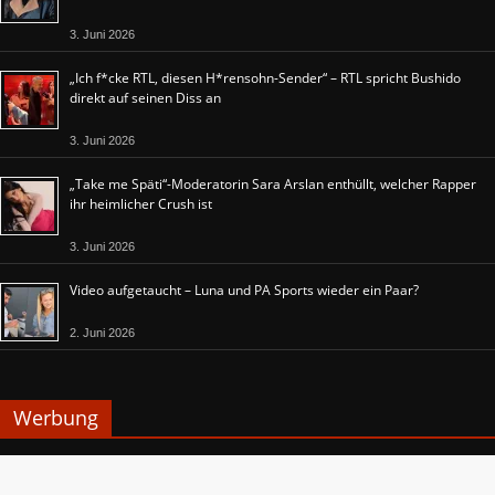
3. Juni 2026
„Ich f*cke RTL, diesen H*rensohn-Sender“ – RTL spricht Bushido
direkt auf seinen Diss an
3. Juni 2026
„Take me Späti“-Moderatorin Sara Arslan enthüllt, welcher Rapper
ihr heimlicher Crush ist
3. Juni 2026
Video aufgetaucht – Luna und PA Sports wieder ein Paar?
2. Juni 2026
Werbung