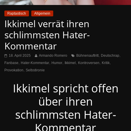
Raptastisch
Allgemein
Ikkimel verrät ihren
schlimmsten Hater-
Kommentar
,
,
18. April 2025
Armando Romero
Bühnenauftritt
Deutschrap
,
,
,
,
,
,
Fanbase
Hater-Kommentar
Humor
Ikkimel
Kontroversen
Kritik
,
Provokation
Selbstironie
Ikkimel spricht offen
über ihren
schlimmsten Hater-
Kommentar