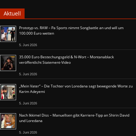
Aktuell
Prototyp vs. RAW – Pa Sports nimmt Songbattle an und will um
100.000 Euro wetten
5. Juni 2026
35.000 Euro Bestechungsgeld & N-Wort – Montanablack
veröffentlicht Statement-Video
5. Juni 2026
„Mein Vater“ – Die Tochter von Loredana sagt bewegende Worte zu
Karim Adeyemi
5. Juni 2026
Nach Ikkimel Diss – Manuellsen gibt Karriere-Tipp an Shirin David
und Loredana
5. Juni 2026