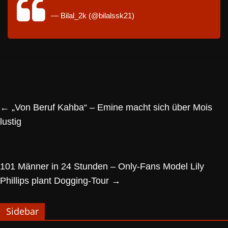
— Bilal_2k (@bilalssk21)
April 26, 2025
←
„Von Beruf Kahba“ – Emine macht sich über Mois
lustig
101 Männer in 24 Stunden – Only-Fans Model Lily
Phillips plant Dogging-Tour
→
Sidebar