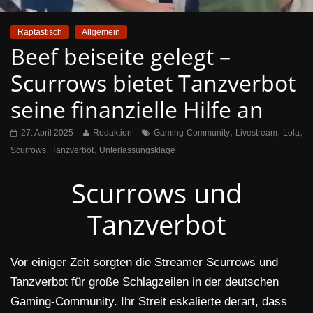
Raptastisch
Allgemein
Beef beiseite gelegt –
Scurrows bietet Tanzverbot
seine finanzielle Hilfe an
,
,
,
27. April 2025
Redaktion
Gaming-Community
Livestream
Lola
,
,
Scurrows
Tanzverbot
Unterlassungsklage
Scurrows und
Tanzverbot
Vor einiger Zeit sorgten die Streamer Scurrows und
Tanzverbot für große Schlagzeilen in der deutschen
Gaming-Community. Ihr Streit eskalierte derart, dass