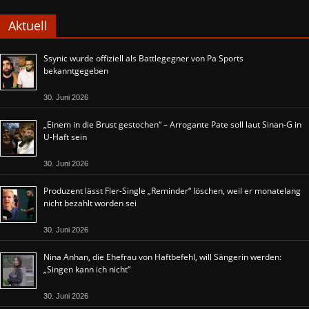
Aktuell
Ssynic wurde offiziell als Battlegegner von Pa Sports
bekanntgegeben
30. Juni 2026
„Einem in die Brust gestochen“ – Arrogante Pate soll laut Sinan-G in
U-Haft sein
30. Juni 2026
Produzent lässt Fler-Single „Reminder“ löschen, weil er monatelang
nicht bezahlt worden sei
30. Juni 2026
Nina Anhan, die Ehefrau von Haftbefehl, will Sängerin werden:
„Singen kann ich nicht“
30. Juni 2026