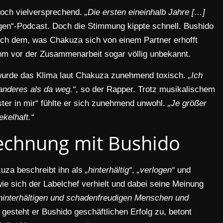
noch vielversprechend.
„Die ersten eineinhalb Jahre […]
ogen“-Podcast. Doch die Stimmung kippte schnell. Bushido
ch dem, was Chakuza sich von einem Partner erhofft
hm vor der Zusammenarbeit sogar völlig unbekannt.
wurde das Klima laut Chakuza zunehmend toxisch.
„Ich
 anderes als da weg.“
, so der Rapper. Trotz musikalischem
ster in mir“ fühlte er sich zunehmend unwohl.
„Je größer
kelhaft.“
echnung mit Bushido
akuza beschreibt ihn als
„hinterhältig“
,
„verlogen“
und
ie sich der Labelchef verhielt und dabei seine Meinung
n hinterhältigen und schadenfreudigen Menschen und
gesteht er Bushido geschäftlichen Erfolg zu, betont