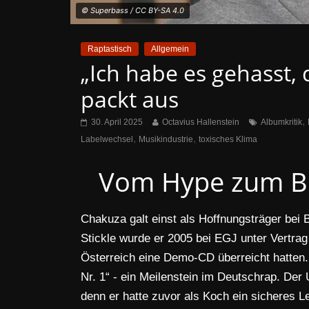
© Superbass / CC BY-SA 4.0
Raptastisch
Allgemein
„Ich habe es gehasst, 
packt aus
,
30. April 2025
Octavius Hallenstein
Albumkritik
,
,
Labelwechsel
Musikindustrie
toxisches Klima
Vom Hype zum Br
Chakuza galt einst als Hoffnungsträger bei
Stickle wurde er 2005 bei EGJ unter Vert
Österreich eine Demo-CD überreicht hatten.
Nr. 1“ - ein Meilenstein im Deutschrap. Der
denn er hatte zuvor als Koch ein sicheres L