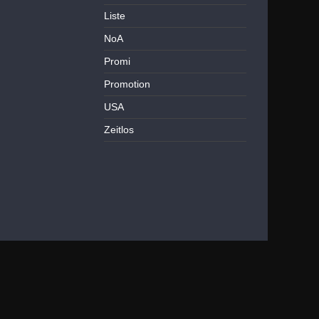
Liste
NoA
Promi
Promotion
USA
Zeitlos