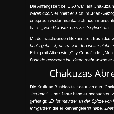
Die Anfangszeit bei EGJ war laut Chakuza 
waren cool“
, erinnert er sich im „PlankGez
entsprach weder musikalisch noch menschli
hatte.
„Vom Bordstein bis zur Skyline“
war i
Mit der wachsenden Bekanntheit Bushidos 
hab’s gehasst, da zu sein. Ich wollte nichts
Erfolg mit Alben wie „City Cobra“ oder „Mon
Bushido geworden ist, desto mehr wurde er e
Chakuzas Abr
Die Kritik an Bushido fällt deutlich aus. Ch
„intrigant“
. Über Jahre habe er beobachtet, w
gefestigt:
„Er ist mitunter an der Spitze vo
Intriganten“
die er kennengelernt habe
.
Zwar 