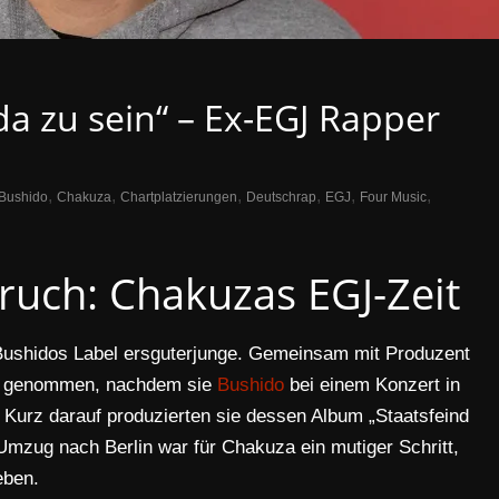
da zu sein“ – Ex-EGJ Rapper
,
,
,
,
,
,
Bushido
Chakuza
Chartplatzierungen
Deutschrap
EGJ
Four Music
uch: Chakuzas EGJ-Zeit
 Bushidos Label ersguterjunge. Gemeinsam mit Produzent
rag genommen, nachdem sie
Bushido
bei einem Konzert in
 Kurz darauf produzierten sie dessen Album „Staatsfeind
 Umzug nach Berlin war für Chakuza ein mutiger Schritt,
eben.