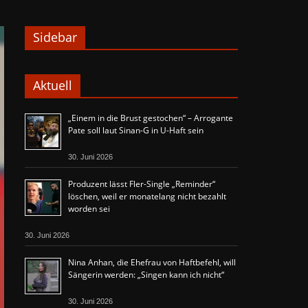
Sidebar
Aktuell
„Einem in die Brust gestochen“ – Arrogante
Pate soll laut Sinan-G in U-Haft sein
30. Juni 2026
Produzent lässt Fler-Single „Reminder“
löschen, weil er monatelang nicht bezahlt
worden sei
30. Juni 2026
Nina Anhan, die Ehefrau von Haftbefehl, will
Sängerin werden: „Singen kann ich nicht“
30. Juni 2026