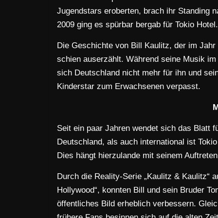
Jugendstars eroberten, brach ihr Standing n
2009 ging es spürbar bergab für Tokio Hotel.
Die Geschichte von Bill Kaulitz, der im Jah
schien auserzählt. Während seine Musik im 
sich Deutschland nicht mehr für ihn und sei
Kinderstar zum Erwachsenen verpasst.
M
Seit ein paar Jahren wendet sich das Blatt f
Deutschland, als auch international ist Toki
Dies hängt hierzulande mit seinem Auftreten
Durch die Reality-Serie „Kaulitz & Kaulitz“ 
Hollywood“, konnten Bill und sein Bruder To
öffentliches Bild erheblich verbessern. Glei
frühere Fans besinnen sich auf die alten Z