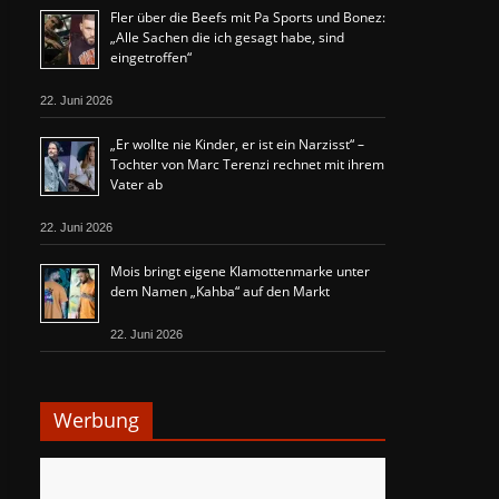
Fler über die Beefs mit Pa Sports und Bonez:
„Alle Sachen die ich gesagt habe, sind
eingetroffen“
22. Juni 2026
„Er wollte nie Kinder, er ist ein Narzisst“ –
Tochter von Marc Terenzi rechnet mit ihrem
Vater ab
22. Juni 2026
Mois bringt eigene Klamottenmarke unter
dem Namen „Kahba“ auf den Markt
22. Juni 2026
Werbung