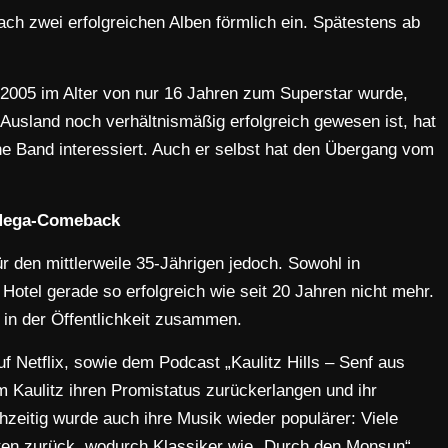
ach zwei erfolgreichen Alben förmlich ein. Spätestens ab
r 2005 im Alter von nur 16 Jahren zum Superstar wurde,
Ausland noch verhältnismäßig erfolgreich gewesen ist, hat
ne Band interessiert. Auch er selbst hat den Übergang vom
ega-Comeback
ür den mittlerweile 35-Jährigen jedoch. Sowohl in
o Hotel gerade so erfolgreich wie seit 20 Jahren nicht mehr.
 in der Öffentlichkeit zusammen.
auf Netflix, sowie dem Podcast „Kaulitz Hills – Senf aus
m Kaulitz ihren Promistatus zurückerlangen und ihr
chzeitig wurde auch ihre Musik wieder populärer: Viele
eiten zurück, wodurch Klassiker wie „Durch den Monsun“