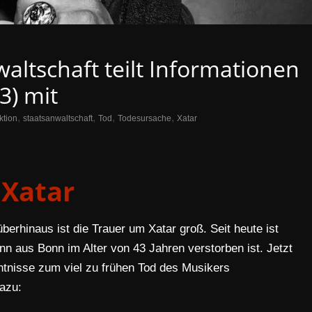
altschaft teilt Informationen
3) mit
,
,
,
,
ktion
staatsanwaltschaft
Tod
Todesursache
Xatar
Xatar
rhinaus ist die Trauer um Xatar groß. Seit heute ist
 aus Bonn im Alter von 43 Jahren verstorben ist. Jetzt
ntnisse zum viel zu frühen Tod des Musikers
azu: