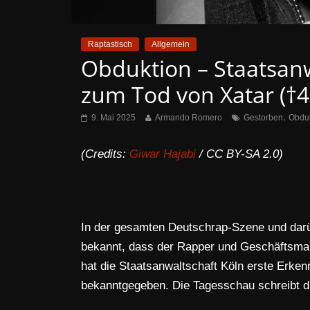
Raptastisch
Allgemein
Obduktion – Staatsanw
zum Tod von Xatar (†4
,
9. Mai 2025
Armando Romero
Gestorben
Obdu
(Credits:
Giwar Hajabi
/ CC BY-SA 2.0)
In der gesamten Deutschrap-Szene und darübe
bekannt, dass der Rapper und Geschäftsmann
hat die Staatsanwaltschaft Köln erste Erken
bekanntgegeben. Die Tagesschau schreibt d