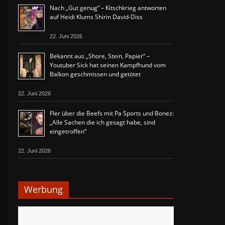
Nach „Gut genug“ – Kitschkrieg antworten
auf Heidi Klums Shirin David-Diss
22. Juni 2026
Bekannt aus „Shore, Stein, Papier“ –
Youtuber Sick hat seinen Kampfhund vom
Balkon geschmissen und getötet
22. Juni 2026
Fler über die Beefs mit Pa Sports und Bonez:
„Alle Sachen die ich gesagt habe, sind
eingetroffen“
22. Juni 2026
Werbung