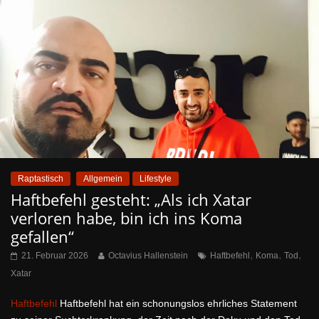
Raptastisch
Allgemein
Lifestyle
Haftbefehl gesteht: „Als ich Xatar
verloren habe, bin ich ins Koma
gefallen“
,
,
,
21. Februar 2026
Octavius Hallenstein
Haftbefehl
Koma
Tod
Xatar
Haftbefehl
Haftbefehl hat ein schonungslos ehrliches Statement