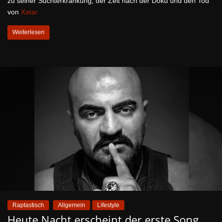
zu seiner Suchterkrankung, der Zeit nach der Doku und den Tod
von
Xatar
Weiterlesen
Raptastisch
Allgemein
Lifestyle
Heute Nacht erscheint der erste Song