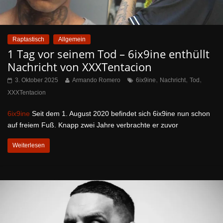
Raptastisch
Allgemein
1 Tag vor seinem Tod – 6ix9ine enthüllt
Nachricht von XXXTentacion
,
,
,
3. Oktober 2025
Armando Romero
6ix9ine
Nachricht
Tod
XXXTentacion
6ix9ine
Seit dem 1. August 2020 befindet sich 6ix9ine nun schon
auf freiem Fuß. Knapp zwei Jahre verbrachte er zuvor
Weiterlesen