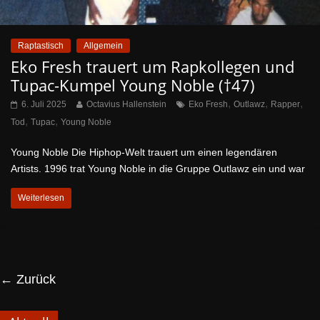
Raptastisch
Allgemein
Eko Fresh trauert um Rapkollegen und
Tupac-Kumpel Young Noble (†47)
,
,
,
6. Juli 2025
Octavius Hallenstein
Eko Fresh
Outlawz
Rapper
,
,
Tod
Tupac
Young Noble
Young Noble Die Hiphop-Welt trauert um einen legendären
Artists. 1996 trat Young Noble in die Gruppe Outlawz ein und war
Weiterlesen
← Zurück