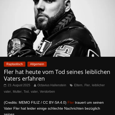
Raptastisch
Allgemein
Fler hat heute vom Tod seines leiblichen
Vaters erfahren
,
,
23. August 2025
Octavius Hallenstein
Eltern
Fler
leiblicher
,
,
,
,
vater
Mutter
Tod
vater
Verstorben
(Credits: MEMO FILIZ / CC BY-SA 4.0)
Fler
trauert um seinen
Vater Fler hat leider einige schlechte Nachrichten bezüglich
seines