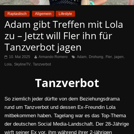
Raptastisch
Allgemein
Lifestyle
Adam gibt Treffen mit Lola
zu – Jetzt will Fler ihn für
Tanzverbot jagen
,
,
,
,
10. Mai 2025
Armando Romero
Adam
Drohung
Fler
jagen
,
,
Lola
SkylineTV
Tanzverbot
Tanzverbot
So ziemlich jeder dürfte von dem Beziehungsdrama
rund um Tanzverbot und dessen Ex-Freundin Lola
mitbekommen haben. Tagelang war es das Top-Thema
der deutschen Social Media-Landschaft. Der 28-Jährige
wirft seiner Ex vor, ihm während ihrer 2-jährigen