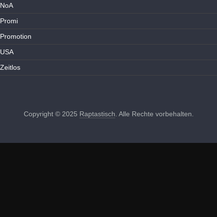
NoA
Promi
Promotion
USA
Zeitlos
Copyright © 2025
Raptastisch
. Alle Rechte vorbehalten.