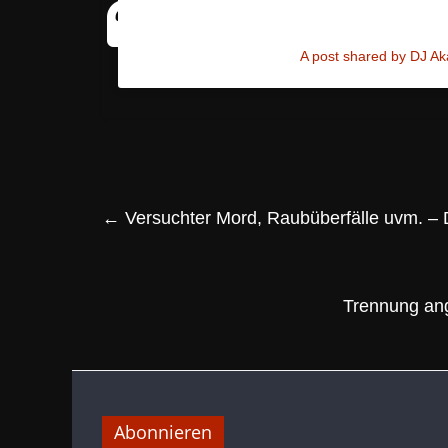
A post shared by DJ A
←
Versuchter Mord, Raubüberfälle uvm. –
Trennung ang
Abonnieren