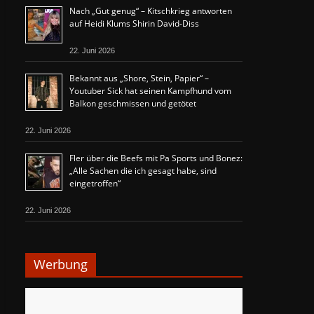
Nach „Gut genug“ – Kitschkrieg antworten
auf Heidi Klums Shirin David-Diss
22. Juni 2026
Bekannt aus „Shore, Stein, Papier“ –
Youtuber Sick hat seinen Kampfhund vom
Balkon geschmissen und getötet
22. Juni 2026
Fler über die Beefs mit Pa Sports und Bonez:
„Alle Sachen die ich gesagt habe, sind
eingetroffen“
22. Juni 2026
Werbung